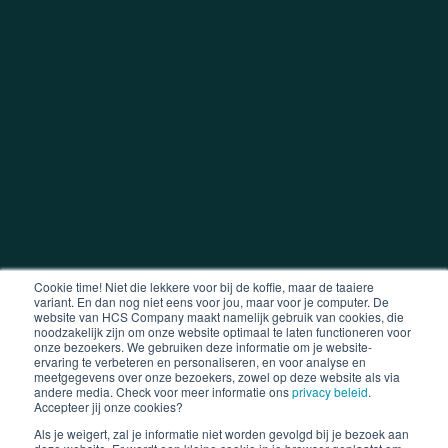
Cookie time! Niet die lekkere voor bij de koffie, maar de taaiere
variant. En dan nog niet eens voor jou, maar voor je computer. De
website van HCS Company maakt namelijk gebruik van cookies, die
noodzakelijk zijn om onze website optimaal te laten functioneren voor
onze bezoekers. We gebruiken deze informatie om je website-
ervaring te verbeteren en personaliseren, en voor analyse en
meetgegevens over onze bezoekers, zowel op deze website als via
andere media. Check voor meer informatie ons
privacy beleid
.
Accepteer jij onze cookies?
Als je weigert, zal je informatie niet worden gevolgd bij je bezoek aan