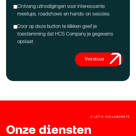
7824600
Ontvang uitnodigingen voor interessante
meetups, roadshows en hands-on sessies.
Consent
Door op deze button te klikken geef je
to
toestemming dat HCS Company je gegevens
save
opslaat.
*
details
*
Verstuur
//
LET’S COLLABORATE
Onze diensten