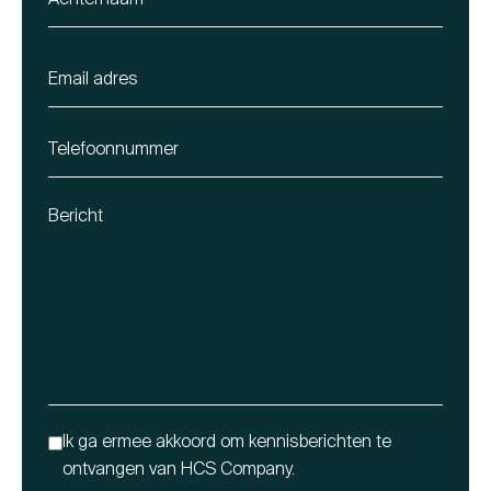
Achternaam
Email
*
Phone
Bericht
*
7626026
Ik ga ermee akkoord om kennisberichten te
ontvangen van HCS Company.