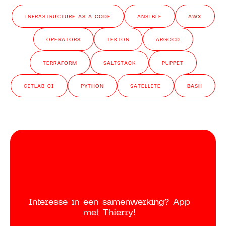
INFRASTRUCTURE-AS-A-CODE
ANSIBLE
AWX
OPERATORS
TEKTON
ARGOCD
TERRAFORM
SALTSTACK
PUPPET
GITLAB CI
PYTHON
SATELLITE
BASH
Interesse in een samenwerking? App
met Thierry!