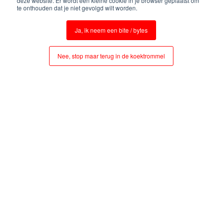
deze website. Er wordt een kleine cookie in je browser geplaatst om
te onthouden dat je niet gevolgd wilt worden.
Ja, ik neem een bite / bytes
Nee, stop maar terug in de koektrommel