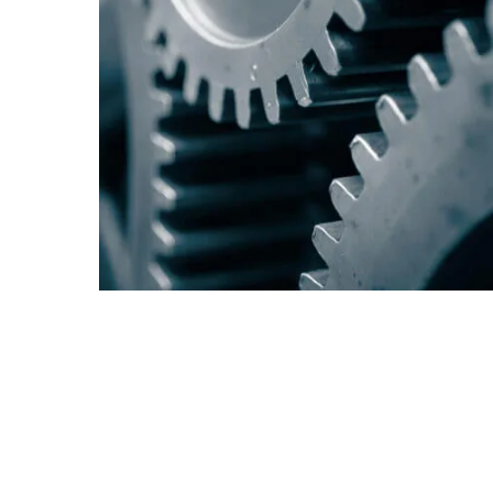
Young Talent Programma
Contact
hallo@hcs-company.com
HCS Company
Instagram
Anthony Fokkerweg 61
LinkedIn
1059 CP Amsterdam
YouTube