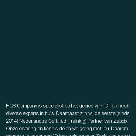
Young Talent Programma
Contact
hallo@hcs-company.com
HCS Company
Instagram
Anthony Fokkerweg 61
LinkedIn
1059 CP Amsterdam
YouTube
HCS Company is specialist op het gebied van ICT en heeft
diverse experts in huis. Daarnaast zijn wij de eerste (sinds
2014) Nederlandse Certified (Training) Partner van Zabbix.
Onze ervaring en kennis delen we graag met jou. Daarom