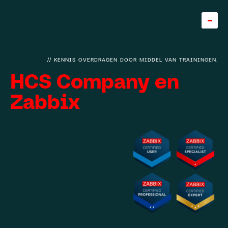
Home
//
KENNIS OVERDRAGEN DOOR MIDDEL VAN TRAININGEN.
HCS Company en
Team
Zabbix
About
Careers
5
Knowledge base
Expertise
Diensten
Cases