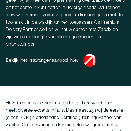
geven wij al meer dan 10 jaar training over Zabbix en hoe u
dit het beste in kunt zetten in uw organisatie. Wij trainen
jouw werknemers zodat zij goed om kunnen gaan met de
tool en dit in de praktijk kunnen toepassen. Als Premium
Delivery Partner werken wij nauw samen met Zabbix en
zijn wij op de hoogte van alle mogelijkheden en
ontwikkelingen.
Bekijk het trainingenaanbod hier
HCS-Company is specialist op het gebied van ICT en
heeft diverse experts in huis. Daarnaast zijn wij de eerste
(sinds 2014) Nederlandse Certified (Training) Partner van
Zabbix. Onze ervaring en kennis delen we graag met u.