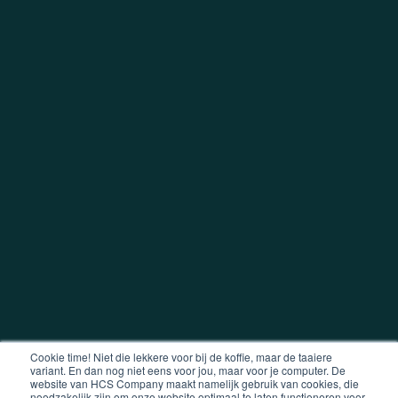
Cookie time! Niet die lekkere voor bij de koffie, maar de taaiere
variant. En dan nog niet eens voor jou, maar voor je computer. De
website van HCS Company maakt namelijk gebruik van cookies, die
noodzakelijk zijn om onze website optimaal te laten functioneren voor