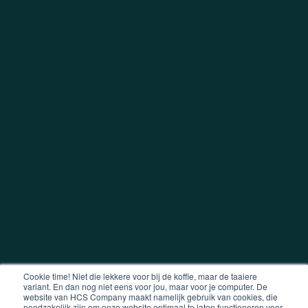
Cookie time! Niet die lekkere voor bij de koffie, maar de taaiere
variant. En dan nog niet eens voor jou, maar voor je computer. De
website van HCS Company maakt namelijk gebruik van cookies, die
noodzakelijk zijn om onze website optimaal te laten functioneren voor