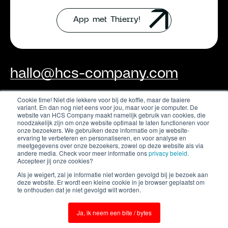
App met Thierry!
hallo@hcs-company.com
Cookie time! Niet die lekkere voor bij de koffie, maar de taaiere
variant. En dan nog niet eens voor jou, maar voor je computer. De
HCS Company
Instagram
website van HCS Company maakt namelijk gebruik van cookies, die
Anthony Fokkerweg 61
LinkedIn
noodzakelijk zijn om onze website optimaal te laten functioneren voor
1059 CP Amsterdam
onze bezoekers. We gebruiken deze informatie om je website-
YouTube
ervaring te verbeteren en personaliseren, en voor analyse en
meetgegevens over onze bezoekers, zowel op deze website als via
andere media. Check voor meer informatie ons
privacy beleid
.
Accepteer jij onze cookies?
Als je weigert, zal je informatie niet worden gevolgd bij je bezoek aan
deze website. Er wordt een kleine cookie in je browser geplaatst om
te onthouden dat je niet gevolgd wilt worden.
Ja, ik neem een bite / bytes