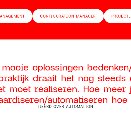
MANAGEMENT
CONFIGURATION MANAGER
PROJECTL
e mooie oplossingen bedenken/
praktijk draait het nog steed
et moet realiseren. Hoe meer 
aardiseren/automatiseren hoe 
TJEERD OVER AUTOMATION