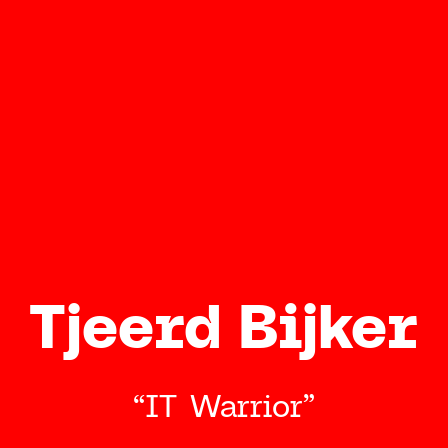
Contact
HCS 
Antho
1059 
Tjeerd Bijker
“IT Warrior”