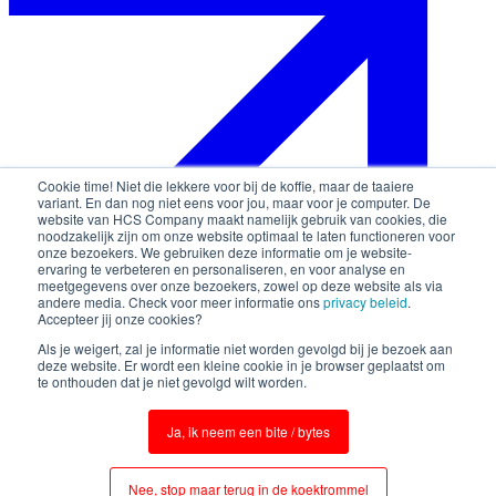
Cookie time! Niet die lekkere voor bij de koffie, maar de taaiere
variant. En dan nog niet eens voor jou, maar voor je computer. De
website van HCS Company maakt namelijk gebruik van cookies, die
noodzakelijk zijn om onze website optimaal te laten functioneren voor
onze bezoekers. We gebruiken deze informatie om je website-
ervaring te verbeteren en personaliseren, en voor analyse en
meetgegevens over onze bezoekers, zowel op deze website als via
andere media. Check voor meer informatie ons
privacy beleid
.
Accepteer jij onze cookies?
Als je weigert, zal je informatie niet worden gevolgd bij je bezoek aan
deze website. Er wordt een kleine cookie in je browser geplaatst om
te onthouden dat je niet gevolgd wilt worden.
Ja, ik neem een bite / bytes
© 2026 HCS Company
Terms & conditions
Nee, stop maar terug in de koektrommel