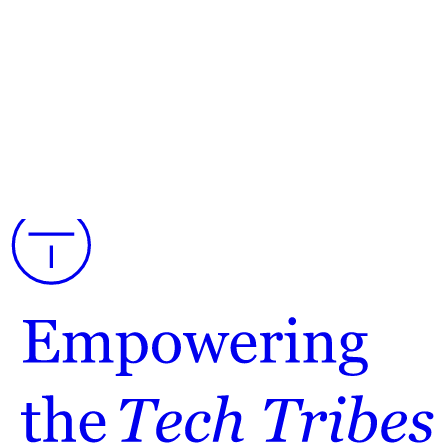
"Ik vind het belangrijk om mij vroeg in me carrière zo
breed mogelijk op te leiden. HCS Company maakt dit
dan ook mogelijk en is lekker no-nonsense."
Chris over HCS Company
hallo@hcs-company.com
HCS Company
Anthony Fokkerweg 61
1059 CP Amsterdam
Instagram
LinkedIn
YouTube