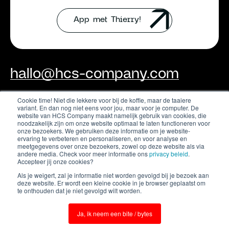
App met Thierry!
hallo@hcs-company.com
Cookie time! Niet die lekkere voor bij de koffie, maar de taaiere
variant. En dan nog niet eens voor jou, maar voor je computer. De
HCS Company
Instagram
website van HCS Company maakt namelijk gebruik van cookies, die
Anthony Fokkerweg 61
LinkedIn
noodzakelijk zijn om onze website optimaal te laten functioneren voor
1059 CP Amsterdam
onze bezoekers. We gebruiken deze informatie om je website-
YouTube
ervaring te verbeteren en personaliseren, en voor analyse en
meetgegevens over onze bezoekers, zowel op deze website als via
andere media. Check voor meer informatie ons
privacy beleid
.
Accepteer jij onze cookies?
Als je weigert, zal je informatie niet worden gevolgd bij je bezoek aan
deze website. Er wordt een kleine cookie in je browser geplaatst om
te onthouden dat je niet gevolgd wilt worden.
Ja, ik neem een bite / bytes