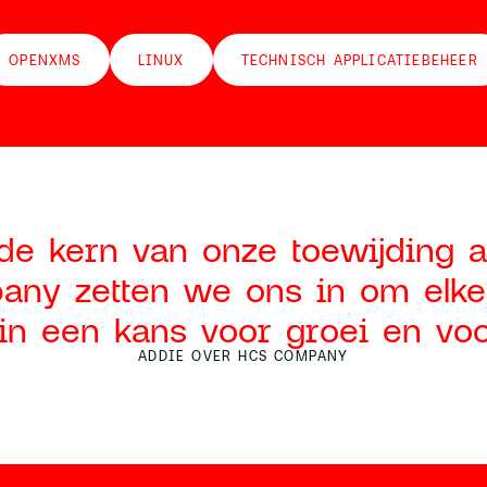
OPENXMS
LINUX
TECHNISCH APPLICATIEBEHEER
 de kern van onze toewijding 
any zetten we ons in om elke
 in een kans voor groei en voo
ADDIE OVER HCS COMPANY