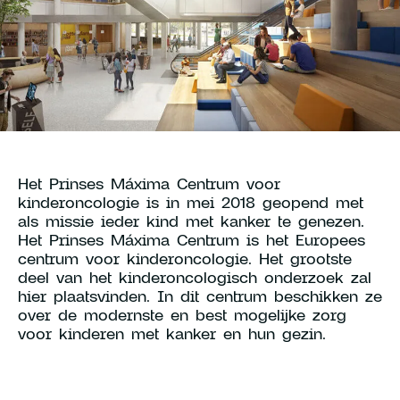
Young Talent Programma
Contact
hallo@hcs-company.com
Het Prinses Máxima Centrum voor
kinderoncologie is in mei 2018 geopend met
HCS Company
Instagram
als missie ieder kind met kanker te genezen.
Anthony Fokkerweg 61
LinkedIn
Het Prinses Máxima Centrum is het Europees
1059 CP Amsterdam
YouTube
centrum voor kinderoncologie. Het grootste
deel van het kinderoncologisch onderzoek zal
hier plaatsvinden. In dit centrum beschikken ze
over de modernste en best mogelijke zorg
voor kinderen met kanker en hun gezin.