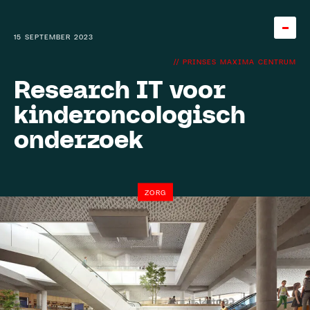
15 SEPTEMBER 2023
//
PRINSES MAXIMA CENTRUM
Home
Research IT voor
kinderoncologisch
Team
onderzoek
About
Careers
5
ZORG
Knowledge base
Expertise
Diensten
Cases