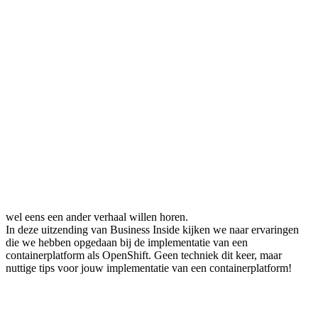
Video: Een succesvolle OpenShift
implementatie
Business
Openshift
Tijdens Business Inside behandelen we specifieke business
vraagstukken die komen kijken bij de implementatie van een
containerplatform. Het echte verhaal achter OpenShift, gedreven
door business value!
Karrenvrachten vol met informatie over de technische aspecten van
OpenShift. Maar een goed verhaal over een implementatie is amper
te vinden. Daar gaan we wat aan doen!! Beginnend met een virtueel
event: Business Inside. Verhalen over implementaties zoals de
organisatorische aspecten, de voordelen en de business case. Een
must voor management, interessant voor technisch specialisten die
wel eens een ander verhaal willen horen.
In deze uitzending van Business Inside kijken we naar ervaringen
die we hebben opgedaan bij de implementatie van een
containerplatform als OpenShift. Geen techniek dit keer, maar
nuttige tips voor jouw implementatie van een containerplatform!