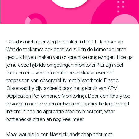
Young Talent Programma
Contact
Cloud is niet meer weg te denken uit het IT landschap.
Wat de toekomst ook doet, we zullen de komende jaren
hallo@hcs-company.com
gebruik blijven maken van on-premise omgevingen. Hoe ga
je nu deze hybride omgevingen monitoren? Er zijn veel
tools en er is veel informatie beschikbaar over het
HCS Company
Instagram
Anthony Fokkerweg 61
toepassen van observability met bijvoorbeeld Elastic
LinkedIn
1059 CP Amsterdam
YouTube
Observability, bijvoorbeeld door het gebruik van APM
(Application Performance Monitoring). Door een library toe
te voegen aan je eigen ontwikkelde applicatie krijg je snel
inzicht in hoe de applicatie precies presteert, waar
bottlenecks zitten en nog veel meer.
Maar wat als je een klassiek landschap hebt met