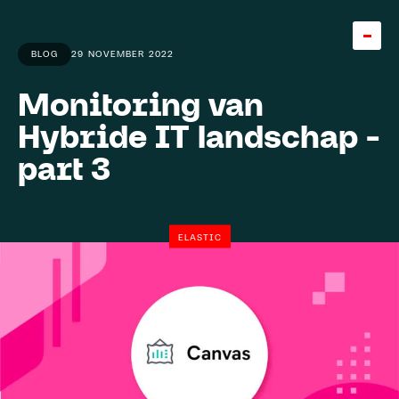
BLOG
29 NOVEMBER 2022
Monitoring van
Home
Hybride IT landschap -
Team
part 3
About
Careers
5
ELASTIC
Knowledge base
Expertise
Diensten
Cases