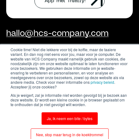
App met Thierry!
hallo@hcs-company.com
Cookie time! Niet die lekkere voor bij de koffie, maar de taaiere
variant. En dan nog niet eens voor jou, maar voor je computer. De
HCS Company
Instagram
website van HCS Company maakt namelijk gebruik van cookies, die
Anthony Fokkerweg 61
LinkedIn
noodzakelijk zijn om onze website optimaal te laten functioneren voor
1059 CP Amsterdam
onze bezoekers. We gebruiken deze informatie om je website-
YouTube
ervaring te verbeteren en personaliseren, en voor analyse en
meetgegevens over onze bezoekers, zowel op deze website als via
andere media. Check voor meer informatie ons
privacy beleid
.
Accepteer jij onze cookies?
Als je weigert, zal je informatie niet worden gevolgd bij je bezoek aan
deze website. Er wordt een kleine cookie in je browser geplaatst om
te onthouden dat je niet gevolgd wilt worden.
Ja, ik neem een bite / bytes
Terms & conditions
Privacy policy
Nee, stop maar terug in de koektrommel
© 2026 HCS Company