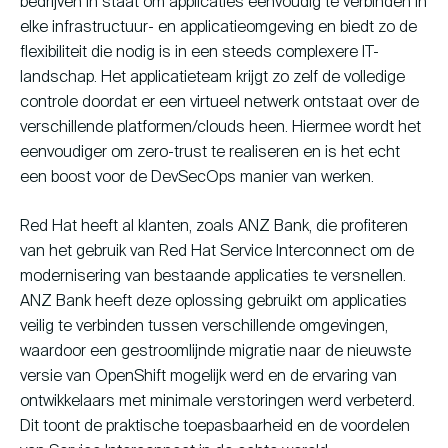
bedrijven in staat om applicaties eenvoudig te verbinden in
elke infrastructuur- en applicatieomgeving
en biedt zo de
flexibiliteit die nodig is in een steeds complexere IT-
landschap.
H
et applicatieteam krijgt zo zelf de volledige
controle
doordat er een virtueel netwerk ontstaat
over
de
verschillende
platformen/
clouds
heen
.
Hiermee wordt het
eenvoudiger om zero-trust te realiseren en is het echt
een boost voor de
DevSecOps
manier van werken.
Red Hat heeft al klanten, zoals ANZ Bank, die profiteren
van het gebruik van Red Hat Service Interconnect om de
modernisering van bestaande applicaties te versnellen.
ANZ Bank heeft deze oplossing gebruikt om applicaties
veilig te verbinden tussen verschillende omgevingen,
waardoor een gestroomlijnde migratie naar de nieuwste
versie van OpenShift mogelijk werd en de ervaring van
ontwikkelaars met minimale verstoringen werd verbeterd.
Dit toont de praktische toepasbaarheid en de voordelen