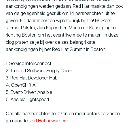
Young Talent Programma
aankondigingen werden gedaan. Red Hat maakte dan ook
van de gelegenheid gebruik om 14 persberichten uit te
Contact
geven. En daar moesten wij natuurlijk bij zijn! HCS’ers
Riemer Palstra, Jan Kappert en Marco de Kaper gingen
richting Boston om het event live mee te maken.
In deze
blog praten ze je bij over de zes belangrijkste
hallo@hcs-company.com
aankondigingen bij het Red Hat Summit in Boston;
1. Service Interconnect
HCS Company
Instagram
2. Trusted Software Supply Chain
Anthony Fokkerweg 61
LinkedIn
3. Red Hat Developer Hub
1059 CP Amsterdam
YouTube
4. OpenShift AI
5. Event-Driven Ansible
6. Ansible Lightspeed
Om alle persberichten te lezen en meer details te vinden
ga naar de
Red Hat newsroom
.