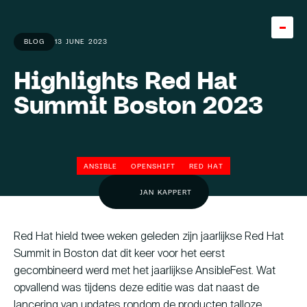
BLOG
13 JUNE 2023
Highlights Red Hat
Home
Summit Boston 2023
Team
About
ANSIBLE
OPENSHIFT
RED HAT
Careers
5
JAN KAPPERT
Knowledge base
Expertise
Red Hat hield twee weken geleden zijn jaarlijkse Red Hat
Summit in Boston dat dit keer voor het eerst
Diensten
gecombineerd werd met het jaarlijkse AnsibleFest. Wat
opvallend was tijdens deze editie was dat naast de
Cases
lancering van updates rondom de producten talloze