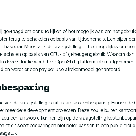
Contact
ij gevraagd om eens te kijken of het mogelijk was om het gebruik
ster terug te schakelen op basis van tijdschema’s. Een bijzonder
schakelaar. Meestal is de vraagstelling of het mogelijk is om een 
te schalen op basis van CPU- of geheugengebruik. Waarom dan
 In deze situatie wordt het OpenShift platform intern afgenomen.
ld en wordt er een pay per use afrekenmodel gehanteerd.
HCS 
Antho
nbesparing
1059 
d van de vraagstelling is uiteraard kostenbesparing. Binnen de
 er meerdere development projecten. Deze zou je buiten kantoor
it zou een antwoord kunnen zijn op de vraagstelling kostenbespar
en of dit soort besparingen niet beter passen in een public cloud 
raagstuk.