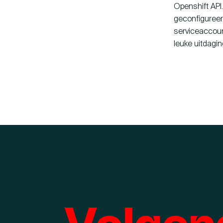
Openshift API
geconfigureer
serviceaccount
leuke uitdagin
Volgen