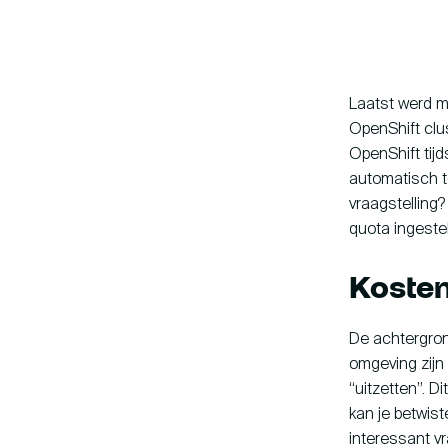
Knowledge base
Laatst werd m
OpenShift clu
OpenShift tijd
automatisch 
vraagstelling?
hallo@hcs-company.com
quota ingeste
Koste
De achtergron
omgeving zijn
“uitzetten”. D
kan je betwist
interessant v