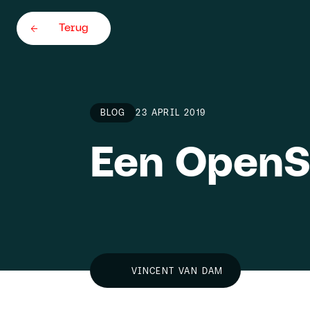
Terug
BLOG
23 APRIL 2019
Een OpenSh
Home
Team
About
VINCENT VAN DAM
Careers
5