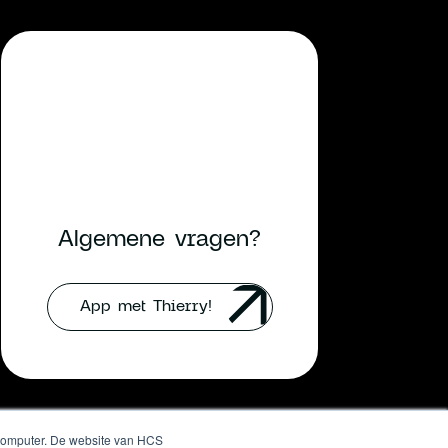
Algemene vragen?
App met Thierry!
je computer. De website van HCS