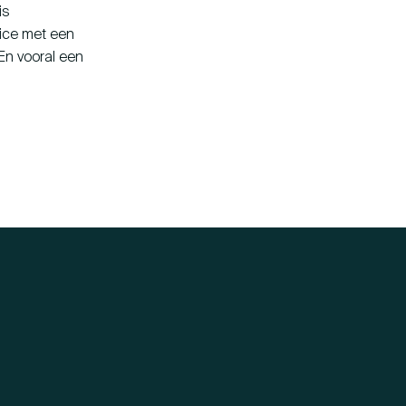
is
vice met een
 En vooral een