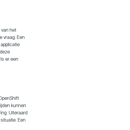
 van het
e vraag. Een
applicatie
 deze
 Is er een
Company
Instagram
ny Fokkerweg 61
LinkedIn
CP Amsterdam
YouTube
 OpenShift
tijden kunnen
ing. Uiteraard
situatie. Een