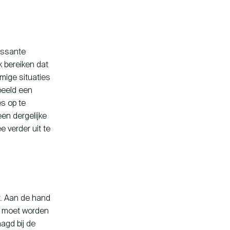
ressante
k bereiken dat
mmige situaties
beeld een
es op te
en dergelijke
 verder uit te
t. Aan de hand
ds moet worden
agd bij de