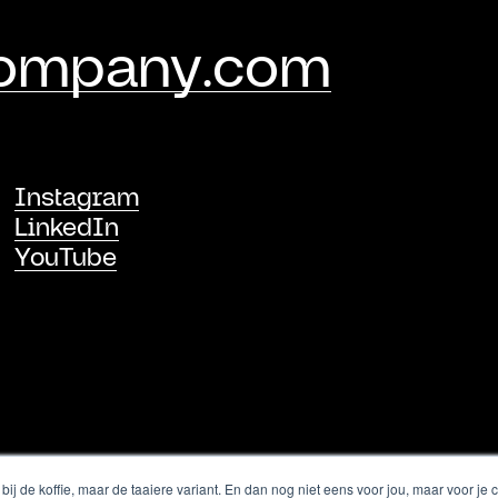
company.com
Instagram
LinkedIn
YouTube
 bij de koffie, maar de taaiere variant. En dan nog niet eens voor jou, maar voor 