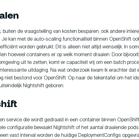
alen
jk, buiten de vraagstelling van kosten besparen, ook andere inte
 Je kan met de auto-scaling functionaliteit binnen OpenShift oo
fficiënt worden gebruikt. Dit is alleen niet altijd wenselijk. In so
palen hoeveel containers er op welk moment draaien. Door bijvoor
geving uit te zetten, komt er capaciteit vrij om een batch proc
interessante uitdaging. Na wat onderzoek kwam ik erachter dat e
g niet bestond voor OpenShift. Op naar de tekentafel om het idee
uiteindelijk Nightshift geboren.
hift
 een service die wordt gedraaid in een container binnen OpenShif
bele configuratie bewaakt Nightshift of het aantal draaiende po
 een vast interval worden de huidige DeploymentConfigs opgevra