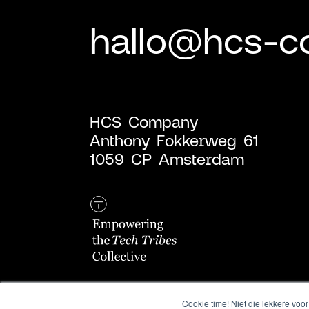
hallo@hcs-
HCS Company
Anthony Fokkerweg 61
1059 CP Amsterdam
Cookie time! Niet die lekkere voor