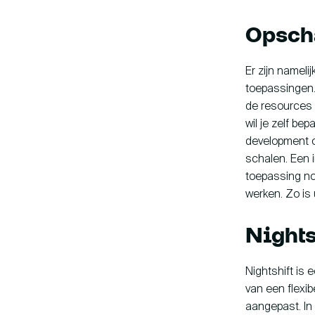
Opsch
Er zijn nameli
toepassingen.
de resources e
wil je zelf be
development om
schalen. Een 
toepassing no
werken. Zo is 
Nights
Nightshift is
van een flexi
aangepast. In