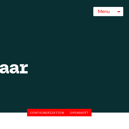
Sluiten
Menu
laar
CONTAINERIZATION
OPENSHIFT
rogramma