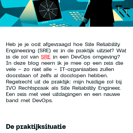
Young Talent Programma
Contact
Heb je je ooit afgevraagd hoe Site Reliability
Engineering (SRE) er in de praktijk uitziet? Wat
hallo@hcs-company.com
is de rol van
SRE
in een DevOps omgeving?
In deze blog neem ik je mee op een reis die
vele – zo niet alle – IT-organisaties zullen
HCS Company
Instagram
doorstaan of zelfs al doorlopen hebben.
Anthony Fokkerweg 61
LinkedIn
Regelrecht uit de praktijk: mijn huidige rol bij
1059 CP Amsterdam
YouTube
IVO Rechtspraak als Site Reliability Engineer.
Een reis met veel uitdagingen en een nauwe
band met DevOps.
De praktijksituatie