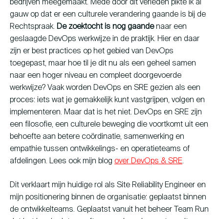
bedrijven meegemaakt. Mede door dit verleden pikte ik al
gauw op dat er een culturele verandering gaande is bij de
Rechtspraak.
De zoektocht is nog gaande
naar een
geslaagde DevOps werkwijze in de praktijk. Hier en daar
zijn er best practices op het gebied van DevOps
toegepast, maar hoe til je dit nu als een geheel samen
naar een hoger niveau en compleet doorgevoerde
werkwijze? Vaak worden DevOps en SRE gezien als een
proces: iets wat je gemakkelijk kunt vastgrijpen, volgen en
implementeren. Maar dat is het niet. DevOps en SRE zijn
een filosofie, een culturele beweging die voortkomt uit een
behoefte aan betere coördinatie, samenwerking en
empathie tussen ontwikkelings- en operatieteams of
afdelingen. Lees ook mijn blog
over DevOps & SRE
.
Dit verklaart mijn huidige rol als Site Reliability Engineer en
mijn positionering binnen de organisatie: geplaatst binnen
de ontwikkelteams. Geplaatst vanuit het beheer Team Run