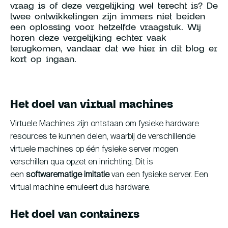
vraag is of deze vergelijking wel terecht is? De
Young Talent Programma
twee ontwikkelingen zijn immers niet beiden
een oplossing voor hetzelfde vraagstuk. Wij
Contact
horen deze vergelijking echter vaak
terugkomen, vandaar dat we hier in dit blog er
kort op ingaan.
hallo@hcs-company.com
Het doel van virtual machines
HCS Company
Instagram
Virtuele Machines zijn ontstaan om fysieke hardware
Anthony Fokkerweg 61
LinkedIn
resources te kunnen delen, waarbij de verschillende
1059 CP Amsterdam
YouTube
virtuele machines op één fysieke server mogen
verschillen qua opzet en inrichting. Dit is
een
softwarematige imitatie
van een fysieke server. Een
virtual machine emuleert dus hardware.
Het doel van containers