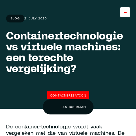
BLOG
21 JULY 2020
Containertechnologie
Home
vs virtuele machines:
Team
een terechte
About
vergelijking?
Careers
5
Knowledge base
CONTAINERIZATION
Expertise
JAN BUURMAN
Diensten
De container-technologie wordt vaak
Cases
vergeleken met die van virtuele machines. De