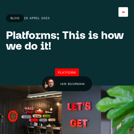
BLOG
25 APRIL 2023
Platforms; This is how
Home
we do it!
Team
About
PLATFORM
Careers
5
JAN BUURMAN
Knowledge base
Expertise
Diensten
Cases