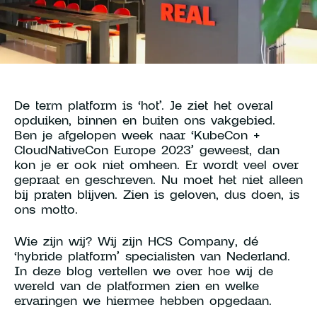
Young Talent Programma
Contact
De term platform is ‘hot’. Je ziet het overal
opduiken, binnen en buiten ons vakgebied.
hallo@hcs-company.com
Ben je afgelopen week naar ‘KubeCon +
CloudNativeCon Europe 2023’ geweest, dan
kon je er ook niet omheen. Er wordt veel over
HCS Company
Instagram
gepraat en geschreven. Nu moet het niet alleen
Anthony Fokkerweg 61
LinkedIn
bij praten blijven. Zien is geloven, dus doen, is
1059 CP Amsterdam
YouTube
ons motto.
Wie zijn wij? Wij zijn HCS Company, dé
‘hybride platform’ specialisten van Nederland.
In deze blog vertellen we over hoe wij de
wereld van de platformen zien en welke
ervaringen we hiermee hebben opgedaan.