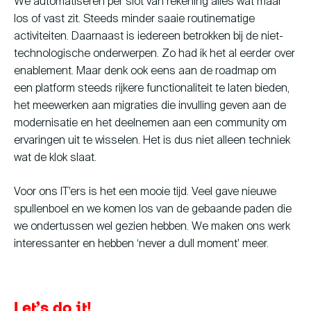
We automatiseren per slot van rekening alles wat maar
los of vast zit. Steeds minder saaie routinematige
activiteiten. Daarnaast is iedereen betrokken bij de niet-
technologische onderwerpen. Zo had ik het al eerder over
enablement. Maar denk ook eens aan de roadmap om
een platform steeds rijkere functionaliteit te laten bieden,
het meewerken aan migraties die invulling geven aan de
modernisatie en het deelnemen aan een community om
ervaringen uit te wisselen. Het is dus niet alleen techniek
wat de klok slaat.
Voor ons IT’ers is het een mooie tijd. Veel gave nieuwe
spullenboel en we komen los van de gebaande paden die
we ondertussen wel gezien hebben. We maken ons werk
interessanter en hebben ‘never a dull moment’ meer.
Let’s do it!