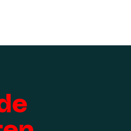
de
ten