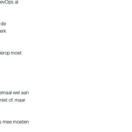
DevOps al
 de
erk
hierop moet
llemaal wel aan
niet of, maar
ps mee moeten