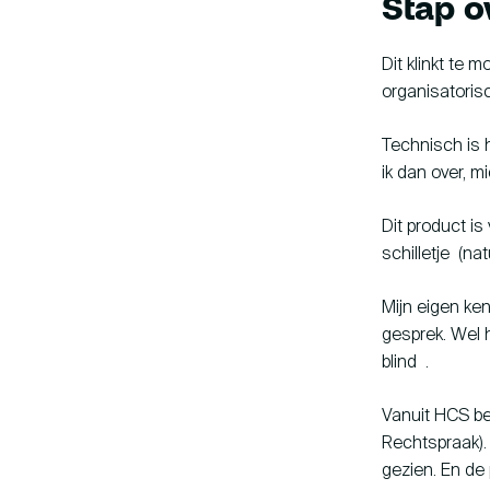
Stap o
Dit klinkt te 
organisatoris
Technisch is h
ik dan over, m
Dit product i
schilletje (nat
Mijn eigen ken
gesprek. Wel 
blind .
Vanuit HCS ben
Rechtspraak). 
gezien. En de 