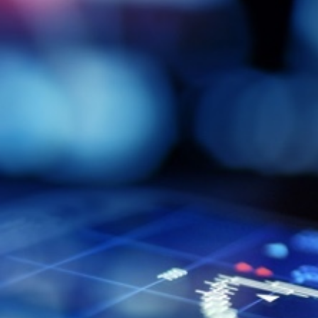
Knowledge base
hallo@hcs-company.com