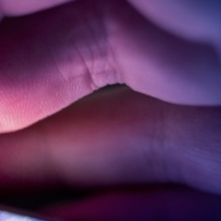
Company
Instagram
ny Fokkerweg 61
LinkedIn
CP Amsterdam
YouTube