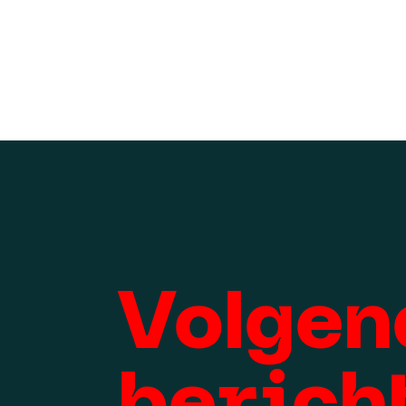
Volgen
berich