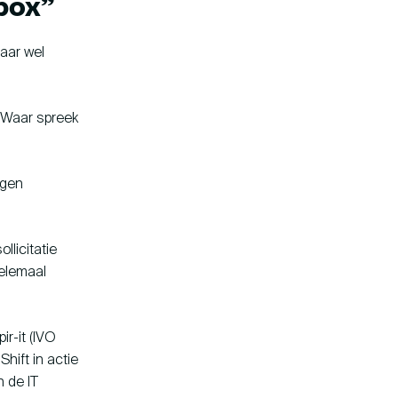
 box”
maar wel
. Waar spreek
igen
llicitatie
helemaal
ir-it (IVO
hift in actie
n de IT