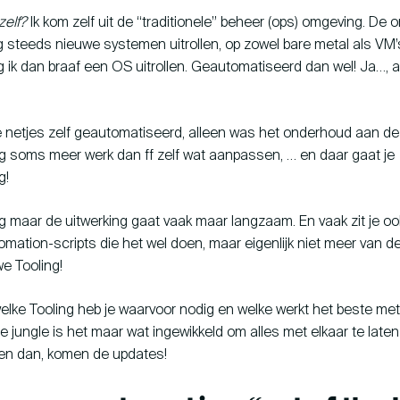
zelf?
Ik kom zelf uit de “traditionele” beheer (ops) omgeving. De
g steeds nieuwe systemen uitrollen, op zowel bare metal als VM’
 ik dan braaf een OS uitrollen. Geautomatiseerd dan wel! Ja…, a
 netjes zelf geautomatiseerd, alleen was het onderhoud aan d
g soms meer werk dan ff zelf wat aanpassen, … en daar gaat je
g!
 maar de uitwerking gaat vaak maar langzaam. En vaak zit je o
ation-scripts die het wel doen, maar eigenlijk niet meer van deze
we Tooling!
lke Tooling heb je waarvoor nodig en welke werkt het beste met
ze jungle is het maar wat ingewikkeld om alles met elkaar te late
… en dan, komen de updates!