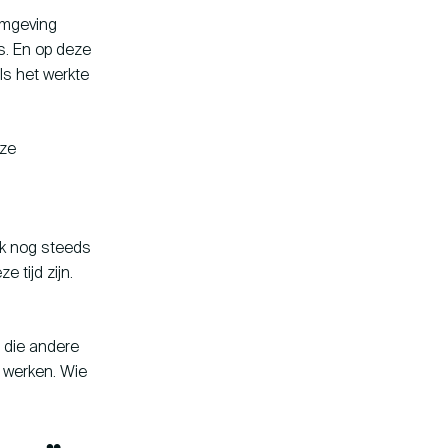
 omgeving
s. En op deze
ls het werkte
eze
ok nog steeds
 tijd zijn.
 die andere
n werken. Wie