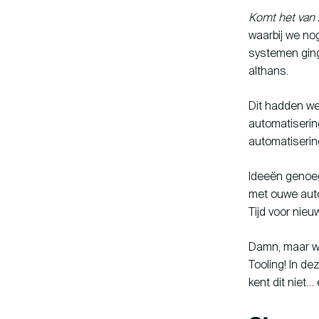
Komt het van 
waarbij we no
systemen ging
althans.
Dit hadden we
automatiserin
automatiserin
Ideeën genoeg
met ouwe autom
Tijd voor nieu
Damn, maar we
Tooling! In de
kent dit niet