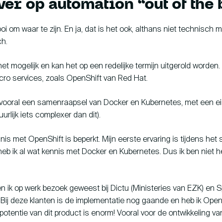
ver op automation “out of the
mooi om waar te zijn. En ja, dat is het ook, althans niet technisch 
ch.
et mogelijk en kan het op een redelijke termijn uitgerold worden
icro services, zoals OpenShift van Red Hat.
s vooral een samenraapsel van Docker en Kubernetes, met een e
uurlijk iets complexer dan dit).
nis met OpenShift is beperkt. Mijn eerste ervaring is tijdens het so
heb ik al wat kennis met Docker en Kubernetes. Dus ik ben niet 
 ik op werk bezoek geweest bij Dictu (Ministeries van EZK) en Sp
Bij deze klanten is de implementatie nog gaande en heb ik OpenS
potentie van dit product is enorm! Vooral voor de ontwikkeling va