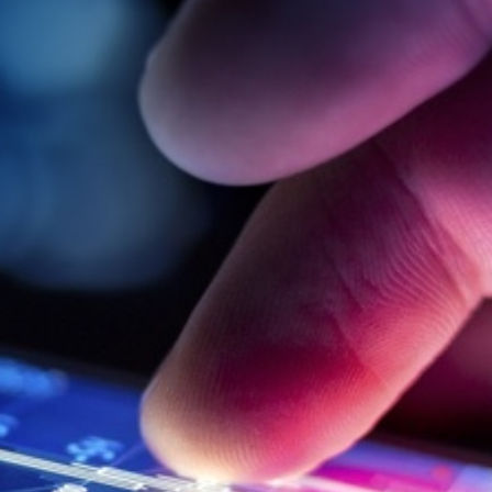
Contact
HCS 
Antho
1059 