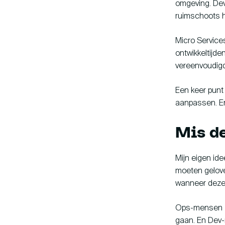
omgeving. Dev
ruimschoots h
Micro Service
ontwikkeltijd
vereenvoudigd
Een keer punt 
aanpassen. En
Mis de
Mijn eigen ide
moeten geloven
wanneer deze 
Ops-mensen z
gaan. En Dev-