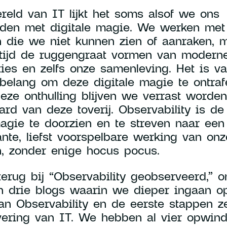
reld van IT lijkt het soms alsof we ons
den met digitale magie. We werken met
 die we niet kunnen zien of aanraken, 
ertijd de ruggengraat vormen van modern
ties en zelfs onze samenleving. Het is v
 belang om deze digitale magie te ontraf
eze onthulling blijven we verrast worde
aard van deze toverij. Observability is de
gie te doorzien en te streven naar een
ante, liefst voorspelbare werking van onz
, zonder enige hocus pocus.
erug bij “Observability geobserveerd,” o
n drie blogs waarin we dieper ingaan o
an Observability en de eerste stappen ze
vering van IT. We hebben al vier opwin