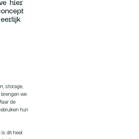
we hier
concept
erlijk
n, storage,
t brengen we
 Maar de
gebruiken hun
is dit heel