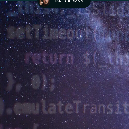
JAN BUURMAN
Knowledge base
hallo@hcs-company.com