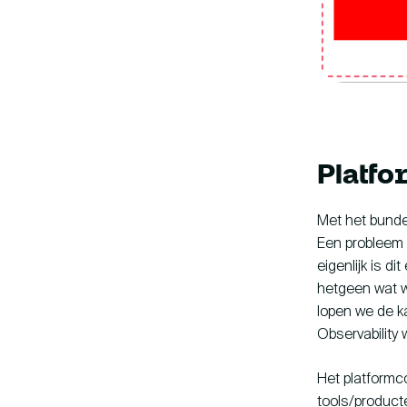
Platf
Met het bunde
Een probleem 
eigenlijk is d
hetgeen wat w
lopen we de k
Observability 
Het platformc
tools/producte