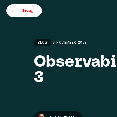
Terug
BLOG
15 NOVEMBER 2023
Observabil
Home
3
Team
About
Careers
5