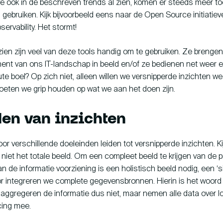
e ook in de beschreven trends al zien, komen er steeds meer to
gebruiken. Kijk bijvoorbeeld eens naar de Open Source initiatiev
ervability. Het stormt!
zien zijn veel van deze tools handig om te gebruiken. Ze brenge
nt van ons IT-landschap in beeld en/of ze bedienen net weer 
te boel? Op zich niet, alleen willen we versnipperde inzichten wee
eten we grip houden op wat we aan het doen zijn.
en van inzichten
voor verschillende doeleinden leiden tot versnipperde inzichten. Ki
 niet het totale beeld. Om een compleet beeld te krijgen van de 
 de informatie voorziening is een holistisch beeld nodig, een ‘s
oor integreren we complete gegevensbronnen. Hierin is het woord 
 aggregeren de informatie dus niet, maar nemen alle data over lo
cing mee.