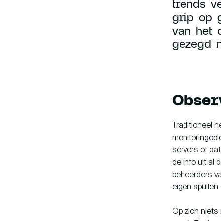
trends v
grip op 
van het 
gezegd ni
Observ
Traditioneel h
monitoringopl
servers of da
de info uit al
beheerders va
eigen spullen
Op zich niets 