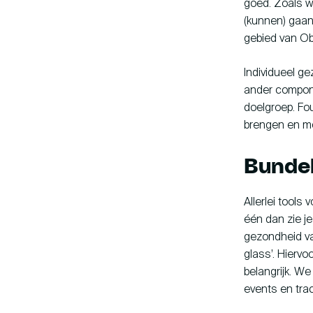
goed. Zoals w
(kunnen) gaan 
gebied van Obs
Individueel ge
ander compone
doelgroep. Fou
brengen en mo
Bundel
Allerlei tools 
één dan zie je
gezondheid van
glass’. Hierv
belangrijk. We
events en tra