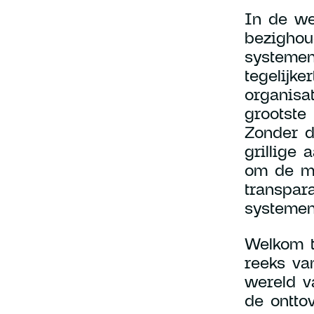
In de we
bezighou
systemen
tegelijk
organisa
grootste
Zonder d
grillige 
om de ma
transpar
systemen
Welkom t
reeks va
wereld v
de ontto