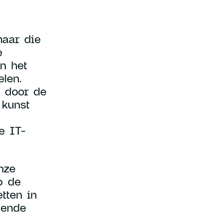
maar die
e
an het
elen.
n door de
 kunst
e IT-
nze
p de
tten in
dende