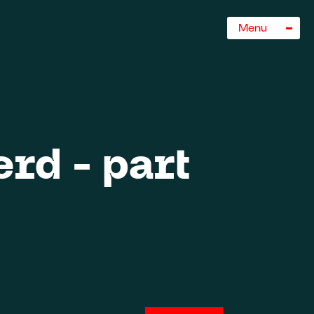
Sluiten
Menu
rd - part
rogramma