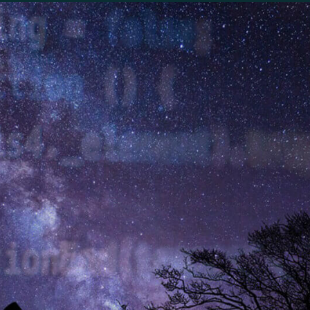
Contact
HCS 
Antho
1059 