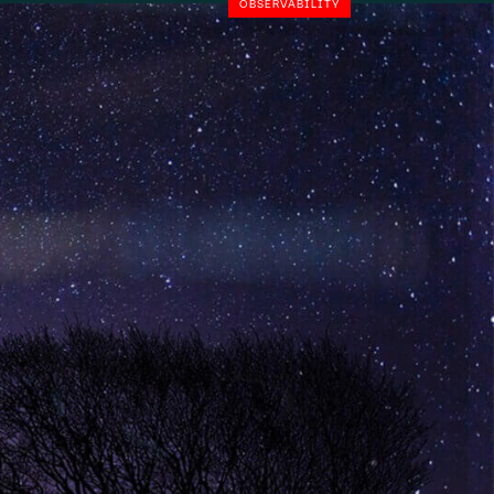
OBSERVABILITY
Company
Instagram
ny Fokkerweg 61
LinkedIn
CP Amsterdam
YouTube