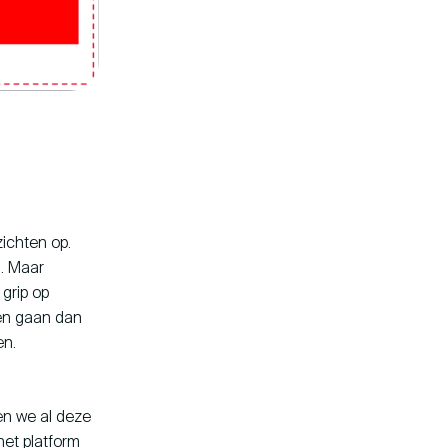
ichten op.
s. Maar
 grip op
ten gaan dan
en.
en we al deze
het platform