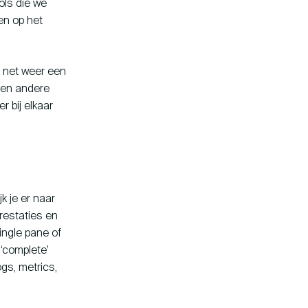
ols die we
en op het
n net weer een
een andere
r bij elkaar
jk je er naar
prestaties en
ingle pane of
‘complete’
gs, metrics,