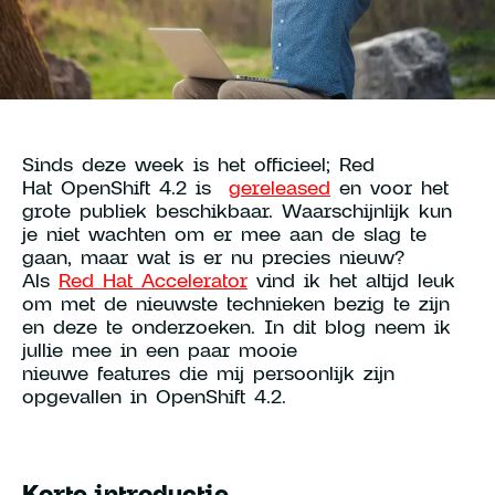
Young Talent Programma
Contact
Sinds deze week is het officieel; Red
Hat OpenShift 4.2 is
gereleased
en voor het
hallo@hcs-company.com
grote publiek beschikbaar. Waarschijnlijk kun
je niet wachten om er mee aan de slag te
gaan, maar wat is er nu precies nieuw?
HCS Company
Instagram
Als
Red Hat Accelerator
vind ik het altijd leuk
Anthony Fokkerweg 61
LinkedIn
om met de nieuwste technieken bezig te zijn
1059 CP Amsterdam
YouTube
en deze te onderzoeken. In dit blog neem ik
jullie mee in een paar mooie
nieuwe features die mij persoonlijk zijn
opgevallen in OpenShift 4.2.
Korte introductie