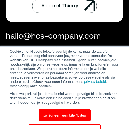
App met Thierry!
hallo@hcs-company.com
Cookie time! Niet die lekkere voor bij de koffie, maar de taaiere
variant. En dan nog niet eens voor jou, maar voor je computer. De
HCS Company
Instagram
website van HCS Company maakt namelijk gebruik van cookies, die
Anthony Fokkerweg 61
LinkedIn
noodzakelijk zijn om onze website optimaal te laten functioneren voor
1059 CP Amsterdam
onze bezoekers. We gebruiken deze informatie om je website-
YouTube
ervaring te verbeteren en personaliseren, en voor analyse en
meetgegevens over onze bezoekers, zowel op deze website als via
andere media. Check voor meer informatie ons
privacy beleid
.
Accepteer jij onze cookies?
Als je weigert, zal je informatie niet worden gevolgd bij je bezoek aan
deze website. Er wordt een kleine cookie in je browser geplaatst om
te onthouden dat je niet gevolgd wilt worden.
Ja, ik neem een bite / bytes
Terms & conditions
Privacy policy