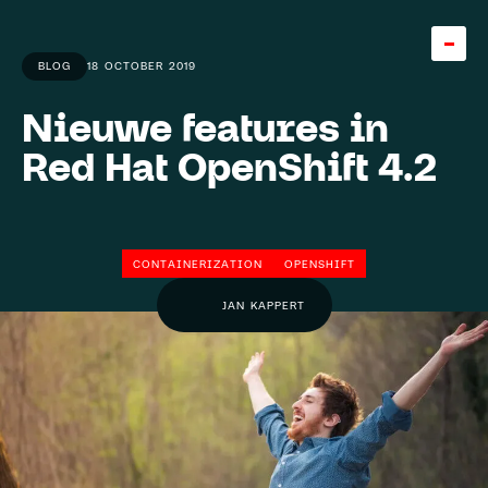
BLOG
18 OCTOBER 2019
Nieuwe features in
Home
Red Hat OpenShift 4.2
Team
About
CONTAINERIZATION
OPENSHIFT
Careers
5
JAN KAPPERT
Knowledge base
Expertise
Diensten
Cases