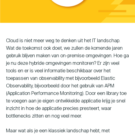
Young Talent Programma
Contact
Cloud is niet meer weg te denken uit het IT landschap.
Wat de toekomst ook doet, we zullen de komende jaren
hallo@hcs-company.com
gebruik blijven maken van on-premise omgevingen. Hoe ga
je nu deze hybride omgevingen monitoren? Er zijn veel
tools en er is veel informatie beschikbaar over het
HCS Company
Instagram
Anthony Fokkerweg 61
toepassen van observability met bijvoorbeeld Elastic
LinkedIn
1059 CP Amsterdam
YouTube
Observability, bijvoorbeeld door het gebruik van APM
(Application Performance Monitoring). Door een library toe
te voegen aan je eigen ontwikkelde applicatie krijg je snel
inzicht in hoe de applicatie precies presteert, waar
bottlenecks zitten en nog veel meer.
Maar wat als je een klassiek landschap hebt, met