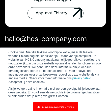
App met Thierry!
hallo@hcs-company.com
Cookie time! Niet die lekkere voor bij de koffie, maar de taaiere
variant. En dan nog niet eens voor jou, maar voor je computer. De
HCS Company
Instagram
website van HCS Company maakt namelijk gebruik van cookies, die
Anthony Fokkerweg 61
LinkedIn
noodzakelijk zijn om onze website optimaal te laten functioneren voor
1059 CP Amsterdam
onze bezoekers. We gebruiken deze informatie om je website-
YouTube
ervaring te verbeteren en personaliseren, en voor analyse en
meetgegevens over onze bezoekers, zowel op deze website als via
andere media. Check voor meer informatie ons
privacy beleid
.
Accepteer jij onze cookies?
Als je weigert, zal je informatie niet worden gevolgd bij je bezoek aan
deze website. Er wordt een kleine cookie in je browser geplaatst om
te onthouden dat je niet gevolgd wilt worden.
Ja, ik neem een bite / bytes