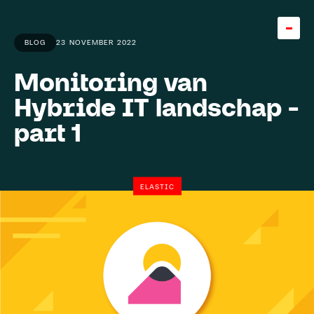
BLOG
23 NOVEMBER 2022
Monitoring van
Home
Hybride IT landschap -
Team
part 1
About
Careers
5
ELASTIC
Knowledge base
Expertise
Diensten
Cases