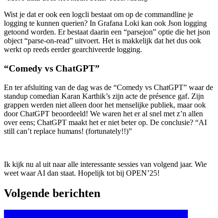
Wist je dat er ook een logcli bestaat om op de commandline je
logging te kunnen querien? In Grafana Loki kan ook Json logging
getoond worden. Er bestaat daarin een “parsejon” optie die het json
object “parse-on-read” uitvoert. Het is makkelijk dat het dus ook
werkt op reeds eerder gearchiveerde logging.
“Comedy vs ChatGPT”
En ter afsluiting van de dag was de “Comedy vs ChatGPT” waar de
standup comedian Karan Karthik’s zijn acte de présence gaf. Zijn
grappen werden niet alleen door het menselijke publiek, maar ook
door ChatGPT beoordeeld! We waren het er al snel met z’n allen
over eens; ChatGPT maakt het er niet beter op. De conclusie? “AI
still can’t replace humans! (fortunately!!)”
Ik kijk nu al uit naar alle interessante sessies van volgend jaar. Wie
weet waar AI dan staat. Hopelijk tot bij OPEN’25!
Volgende berichten