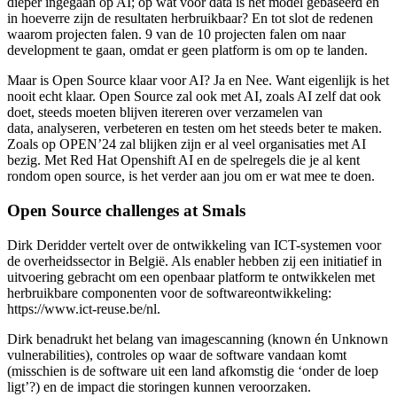
dieper ingegaan op AI; op wat voor data is het model gebaseerd en
in hoeverre zijn de resultaten herbruikbaar? En tot slot de redenen
waarom projecten falen. 9 van de 10 projecten falen om naar
development te gaan, omdat er geen platform is om op te landen.
Maar is Open Source klaar voor AI? Ja en Nee. Want eigenlijk is het
nooit echt klaar. Open Source zal ook met AI, zoals AI zelf dat ook
doet, steeds moeten blijven itereren over verzamelen van
data, analyseren, verbeteren en testen om het steeds beter te maken.
Zoals op OPEN’24 zal blijken zijn er al veel organisaties met AI
bezig. Met Red Hat Openshift AI en de spelregels die je al kent
rondom open source, is het verder aan jou om er wat mee te doen.
Open Source challenges at Smals
Dirk Deridder vertelt over de ontwikkeling van ICT-systemen voor
de overheidssector in België. Als enabler hebben zij een initiatief in
uitvoering gebracht om een openbaar platform te ontwikkelen met
herbruikbare componenten voor de softwareontwikkeling:
https://www.ict-reuse.be/nl.
Dirk benadrukt het belang van imagescanning (known én Unknown
vulnerabilities), controles op waar de software vandaan komt
(misschien is de software uit een land afkomstig die ‘onder de loep
ligt’?) en de impact die storingen kunnen veroorzaken.