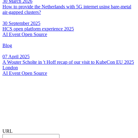
30 March 2026
How to provide the Netherlands with 5G internet using bare-metal
air-gapped clusters?
30 September 2025
HCS open platform experience 2025
AI
Event
Open Source
Blog
07 April 2025
A Wouter Scholte in 't Hoff recap of our visit to KubeCon EU 2025
London
AI
Event
Open Source
URL