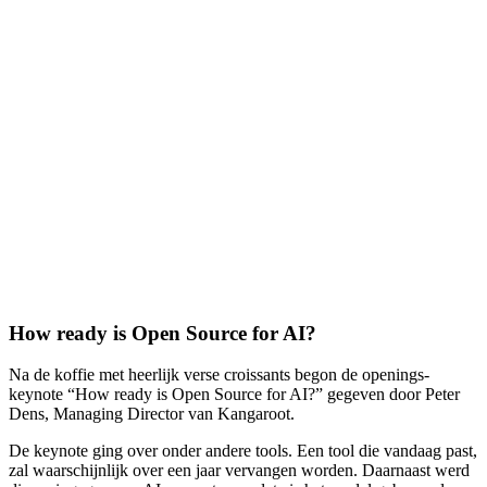
Impressie OPEN'24; AI in de Open
Source wereld
Ivan Labrovic
AI
Event
Open Source
Dinsdag 26 maart. Het is 06:00 uur als mijn wekkertje gaat. Snel
een ontbijtje weggewerkt en dan onderweg naar Mechelen in België
voor het Open Source event
OPEN’24
. En wat een interessante,
leerzame en gezellige dag was het. Georganiseerd door onze Tech
Tribe collega’s van Kangaroot! Ik neem je mee in een paar
highlights!
How ready is Open Source for AI?
Na de koffie met heerlijk verse croissants begon de openings-
keynote “How ready is Open Source for AI?” gegeven door Peter
Dens, Managing Director van Kangaroot.
De keynote ging over onder andere tools. Een tool die vandaag past,
zal waarschijnlijk over een jaar vervangen worden. Daarnaast werd