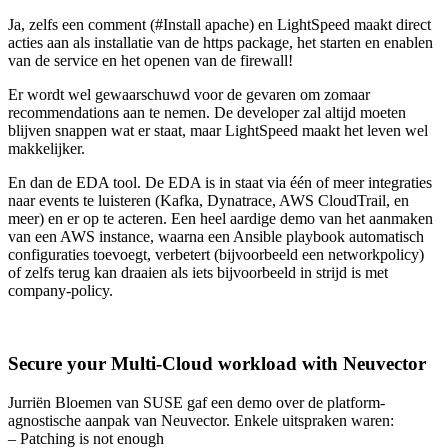
Ja, zelfs een comment (#Install apache) en LightSpeed maakt direct
acties aan als installatie van de https package, het starten en enablen
van de service en het openen van de firewall!
Er wordt wel gewaarschuwd voor de gevaren om zomaar
recommendations aan te nemen. De developer zal altijd moeten
blijven snappen wat er staat, maar LightSpeed maakt het leven wel
makkelijker.
En dan de EDA tool. De EDA is in staat via één of meer integraties
naar events te luisteren (Kafka, Dynatrace, AWS CloudTrail, en
meer) en er op te acteren. Een heel aardige demo van het aanmaken
van een AWS instance, waarna een Ansible playbook automatisch
configuraties toevoegt, verbetert (bijvoorbeeld een networkpolicy)
of zelfs terug kan draaien als iets bijvoorbeeld in strijd is met
company-policy.
Secure your Multi-Cloud workload with Neuvector
Jurriën Bloemen van SUSE gaf een demo over de platform-
agnostische aanpak van Neuvector. Enkele uitspraken waren:
– Patching is not enough