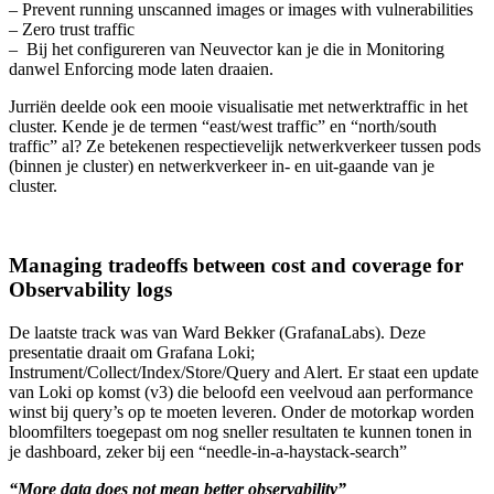
– Prevent running unscanned images or images with vulnerabilities
– Zero trust traffic
– Bij het configureren van Neuvector kan je die in Monitoring
danwel Enforcing mode laten draaien.
Jurriën deelde ook een mooie visualisatie met netwerktraffic in het
cluster. Kende je de termen “east/west traffic” en “north/south
traffic” al? Ze betekenen respectievelijk netwerkverkeer tussen pods
(binnen je cluster) en netwerkverkeer in- en uit-gaande van je
cluster.
Managing tradeoffs between cost and coverage for
Observability logs
De laatste track was van Ward Bekker (GrafanaLabs). Deze
presentatie draait om Grafana Loki;
Instrument/Collect/Index/Store/Query and Alert. Er staat een update
van Loki op komst (v3) die beloofd een veelvoud aan performance
winst bij query’s op te moeten leveren. Onder de motorkap worden
bloomfilters toegepast om nog sneller resultaten te kunnen tonen in
je dashboard, zeker bij een “needle-in-a-haystack-search”
“More data does not mean better observability”