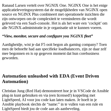
Ranaud Larsen vertelt over NGNIX One. NGINX One is het enige
applicatieleveringssysteem dat de mogelijkheden van NGINX open
source en NGINX Plus combineert met operationele inzichten die
zijn ontworpen om de complexiteit te verminderen die wordt
geleverd via een SaaS-console. Het is als het ware een ‘cockpit’ om
alle NGINX-administratie in je organisatie uit te kunnen voeren.
“View, monitor, secure and configure you NGINX fleet”
Aardigheidje, wist je dat F5 ooit begon als gaming company? Toen
men de behoefte had aan specifieke loadbalancers, zijn ze daar zelf
mee begonnen en is op gegeven moment dat hun corebusiness
geworden.
Automation unleashed with EDA (Event Driven
Automation)
Christian Jung (Red Hat) demonstreert hoe je in VSCode de Ansible
plug-in kunt gebruiken en via (een licensed!) koppeling met
LightSpeed, AI voor jou code kan laten maken. Je hoeft in je
Ansible playbook slechts de “name:” in te vullen van een rule en
LightSpeed biedt jou de code aan als aanbeveling.