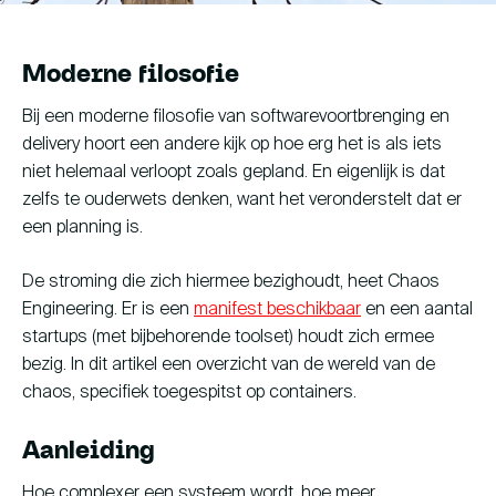
Young Talent Programma
Moderne filosofie
Contact
Bij een moderne filosofie van softwarevoortbrenging en
delivery hoort een andere kijk op hoe erg het is als iets
niet helemaal verloopt zoals gepland. En eigenlijk is dat
hallo@hcs-company.com
zelfs te ouderwets denken, want het veronderstelt dat er
een planning is.
HCS Company
Instagram
De stroming die zich hiermee bezighoudt, heet Chaos
Anthony Fokkerweg 61
LinkedIn
Engineering. Er is een
manifest beschikbaar
en een aantal
1059 CP Amsterdam
YouTube
startups (met bijbehorende toolset) houdt zich ermee
bezig. In dit artikel een overzicht van de wereld van de
chaos, specifiek toegespitst op containers.
Aanleiding
Hoe complexer een systeem wordt, hoe meer